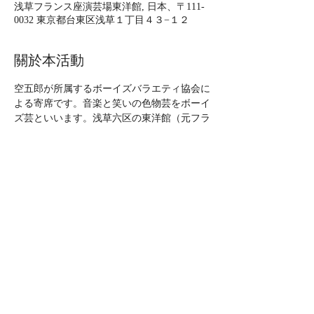
浅草フランス座演芸場東洋館, 日本、〒111-
0032 東京都台東区浅草１丁目４３−１２
關於本活動
空五郎が所属するボーイズバラエティ協会に
よる寄席です。音楽と笑いの色物芸をボーイ
ズ芸といいます。浅草六区の東洋館（元フラ
ンス座）でお待ちしております。
2026年3月30日（月）
ボーイズバラエティ寄席
時間：12:30開演（空五郎14:55頃出演）15分
間の出演です。16時30分まで様々な芸人さん
が出演されます。
料金：大人3000円、学生2500円、子供1500
円 　
場所：東洋館 〒111-0032 東京都台東区浅草