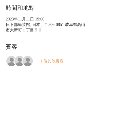
時間和地點
2023年11月11日 19:00
日下部民芸館, 日本、〒506-0851 岐阜県高山
市大新町１丁目５２
賓客
+ 1 位其他賓客
關於本活動
上の助空五郎 Just A Soragoro ツアー2023 
「ひだびとの唄」
サァーョイ　ョオーョオ
いささ踊りが 初まりました
サア ョイサノセ　サョオ
踊りゃ止めまい 夜明まで