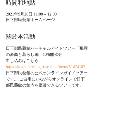
時間和地點
2021年9月26日 11:00 – 12:00
日下部民藝館ホームページ
關於本活動
日下部民藝館バーチャルガイドツアー「飛騨
の豪商と暮らし編」10/6開催分
申し込みはこちら
https://kusakabeming.base.shop/items/51474102
日下部民藝館の公式オンラインガイドツアー
です。 ご自宅にいながらオンラインで日下
部民藝館の館内を鑑賞できるツアーです。 
 岐阜県飛騨高山、北アルプスの雄大な自然
に囲まれ、江戸時代の城下町の風情を色濃く
残す街並みの一角に威風堂々と佇む、重要文
化財日下部家住宅(日下部民藝館)。江戸時代
民家の名建築と世界から賞賛される建物とそ
こにまつわる歴史や文化をご紹介します。 
 ご案内するのは地元高山出身のボードヴィ