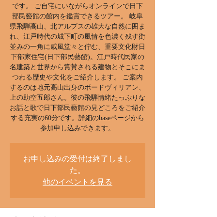
です。 ご自宅にいながらオンラインで日下
部民藝館の館内を鑑賞できるツアー。 岐阜
県飛騨高山、北アルプスの雄大な自然に囲ま
れ、江戸時代の城下町の風情を色濃く残す街
並みの一角に威風堂々と佇む、重要文化財日
下部家住宅(日下部民藝館)。江戸時代民家の
名建築と世界から賞賛される建物とそこにま
つわる歴史や文化をご紹介します。 ご案内
するのは地元高山出身のボードヴィリアン、
上の助空五郎さん。彼の飛騨情緒たっぷりな
お話と歌で日下部民藝館の見どころをご紹介
する充実の60分です。詳細のbaseページから
お申し込みの受付は終了しまし
た。
他のイベントを見る