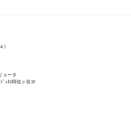
.４》 
 
リョータ 
ｼﾞｭﾈｽ阿佐ヶ谷3F