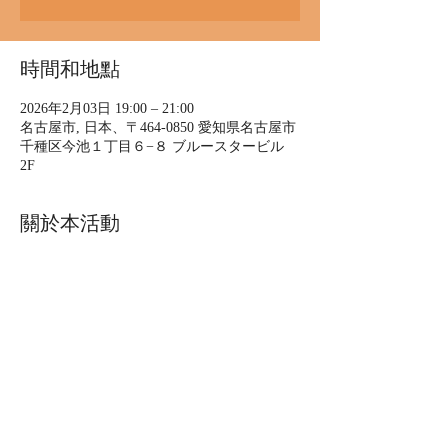
時間和地點
2026年2月03日 19:00 – 21:00
名古屋市, 日本、〒464-0850 愛知県名古屋市
千種区今池１丁目６−８ ブルースタービル
2F
關於本活動
2/3(火) TOKUZOライブ
べんてんやの大節分大会！
今回は節分ライブ👹
誰しもに福が舞い込む‼️
豆まきも！
ゲスト　上の助空五郎