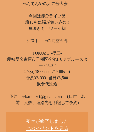
べんてんやの大節分大会！
今回は節分ライブ👹
誰しもに福が舞い込む‼️
豆まきも！ワーイ🙌
ゲスト 上の助空五郎
TOKUZO -得三-
愛知県名古屋市千種区今池1-6-8 ブルースタ
ービル2F
2/3火 18:00open/19:00start
予約¥3,000. 当日¥3,500
飲食代別途
予約 sekai.ticket@gmail.com (日付、名
前、人数、連絡先を明記して予約)
受付が終了しました
他のイベントを見る