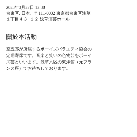
2023年3月27日 12:30
台東区, 日本、〒111-0032 東京都台東区浅草
１丁目４３−１２ 浅草演芸ホール
關於本活動
空五郎が所属するボーイズバラエティ協会の
定期寄席です。音楽と笑いの色物芸をボーイ
ズ芸といいます。浅草六区の東洋館（元フラ
ンス座）でお待ちしております。 
2023年3月27日（月）ボーイズバラエティ寄
席
 時間：12:30開演（空五郎14:55分頃出演）15
分間の出演です。16時30分まで様々な芸人さ
んが出演されます。
料金：大人2500円、学生2000円、子供1000
円 　 
場所：東洋館 〒111-0032 東京都台東区浅草
1-43-12 浅草六区交番前（浅草演芸ホール右
隣入口） TEL 03-3841-6631