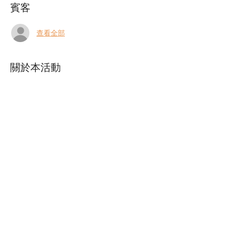
賓客
查看全部
關於本活動
9月5日（木） 渋谷 
はじめとおおじ & 上の助空五郎
開場 19:00/開演 20:00
問：Jazz bar 琥珀 03-6455-0505
（渋谷区宇田川町17-1 6F）
チップ制ライブ
顯示更多
分享此活動