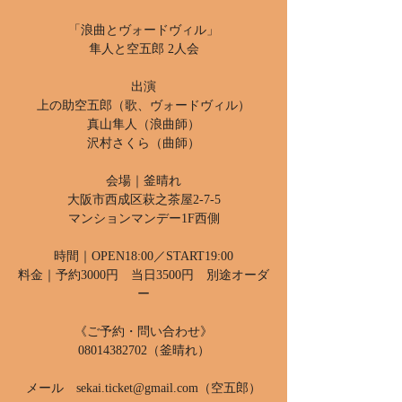
「浪曲とヴォードヴィル」
隼人と空五郎 2人会
出演
上の助空五郎（歌、ヴォードヴィル）
真山隼人（浪曲師）
沢村さくら（曲師）
会場｜釜晴れ
大阪市西成区萩之茶屋2-7-5
マンションマンデー1F西側
時間｜OPEN18:00／START19:00
料金｜予約3000円 当日3500円 別途オーダ
ー
《ご予約・問い合わせ》
08014382702（釜晴れ）
メール sekai.ticket@gmail.com（空五郎）