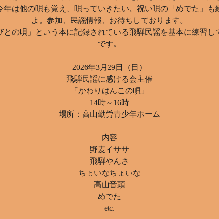
今年は他の唄も覚え、唄っていきたい。祝い唄の「めでた」も
よ。参加、民謡情報、お待ちしております。
びとの唄」という本に記録されている飛騨民謡を基本に練習し
です。
2026年3月29日（日）
飛騨民謡に感ける会主催
「かわりばんこの唄」
14時～16時
場所：高山勤労青少年ホーム
内容
野麦イササ
飛騨やんさ
ちょいなちょいな
高山音頭
めでた
etc.