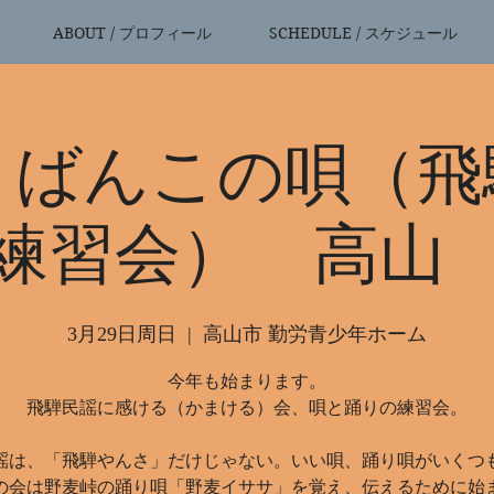
ABOUT / プロフィール
SCHEDULE / スケジュール
りばんこの唄（飛
練習会） 高
3月29日周日
  |  
高山市 勤労青少年ホーム
今年も始まります。
飛騨民謡に感ける（かまける）会、唄と踊りの練習会。
謡は、「飛騨やんさ」だけじゃない。いい唄、踊り唄がいくつ
の会は野麦峠の踊り唄「野麦イササ」を覚え、伝えるために始