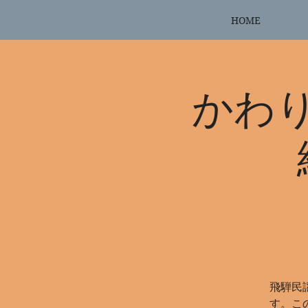
HOME
かわ
飛騨民
す。こ