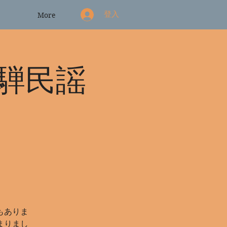
登入
More
騨民謡
山
もありま
まりまし