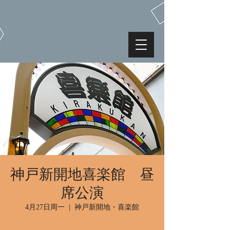
神戸新開地喜楽館 昼
席公演
4月27日周一
  |  
神戸新開地・喜楽館