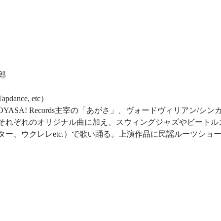
郎
pdance, etc）
YASA! Records主宰の「あがさ」、ヴォードヴィリアン/
それぞれのオリジナル曲に加え、スウィングジャズやビートル
ター、ウクレレetc.）で歌い踊る。上演作品に民謡ルーツショ