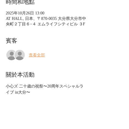
時間和地點
2025年10月26日 13:00
AT HALL, 日本、〒870-0035 大分県大分市中
央町２丁目６−４ エムライフシティビル ３F
賓客
查看全部
關於本活動
小心ズ 二十歳の祝祭〜20周年スペシャルラ
イブ in大分〜
出演：ヤノミ、上の助空五郎（全ステージ出
演）、二宮綾子（10/26のみ出演）
日時：2025年10月25日(土)13:00 / 19:00
　　　　　　 10月26日(日)13:00 (いずれも開
場は30分前)
会場：AT HALL（大分県大分市中央町2-6-4