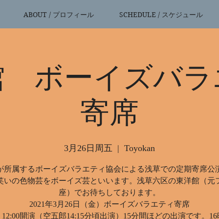
ABOUT / プロフィール
SCHEDULE / スケジュール
館 ボーイズバラ
寄席
3月26日周五
  |  
Toyokan
が所属するボーイズバラエティ協会による浅草での定期寄席公
笑いの色物芸をボーイズ芸といいます。浅草六区の東洋館（元
座）でお待ちしております。
2021年3月26日（金）ボーイズバラエティ寄席
12:00開演（空五郎14:15分頃出演）15分間ほどの出演です。1