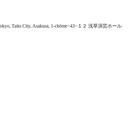
2 Tokyo, Taito City, Asakusa, 1-chōme−43−１２ 浅草演芸ホール