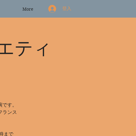
登入
More
エティ
演です。
フランス
6時まで