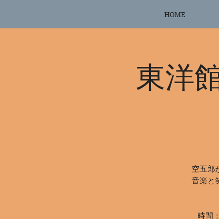
HOME
東洋
空五郎
音楽と
時間：